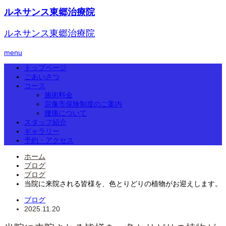
ルネサンス東郷治療院
ルネサンス東郷治療院
menu
トップページ
ごあいさつ
コース
施術料金
宗像市保険制度のご案内
腰痛について
スタッフ紹介
ギャラリー
予約・アクセス
ホーム
ブログ
ブログ
当院に来院される皆様を、色とりどりの植物がお迎えします。
ブログ
2025.11.20