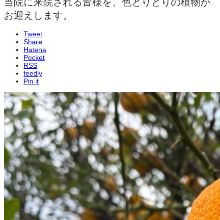
当院に来院される皆様を、色とりどりの植物が
お迎えします。
Tweet
Share
Hatena
Pocket
RSS
feedly
Pin it