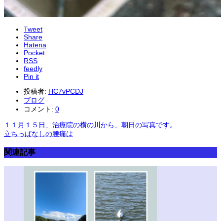
Tweet
Share
Hatena
Pocket
RSS
feedly
Pin it
投稿者:
HC7vPCDJ
ブログ
コメント:
0
１１月１５日、治療院の横の川から、朝日の写真です。
立ちっぱなしの腰痛は
関連記事