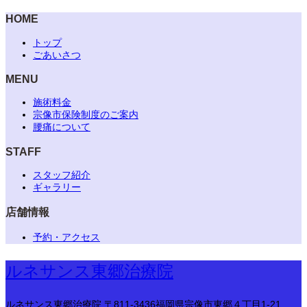
HOME
トップ
ごあいさつ
MENU
施術料金
宗像市保険制度のご案内
腰痛について
STAFF
スタッフ紹介
ギャラリー
店舗情報
予約・アクセス
ルネサンス東郷治療院
ルネサンス東郷治療院
〒811-3436福岡県宗像市東郷４丁目1-21